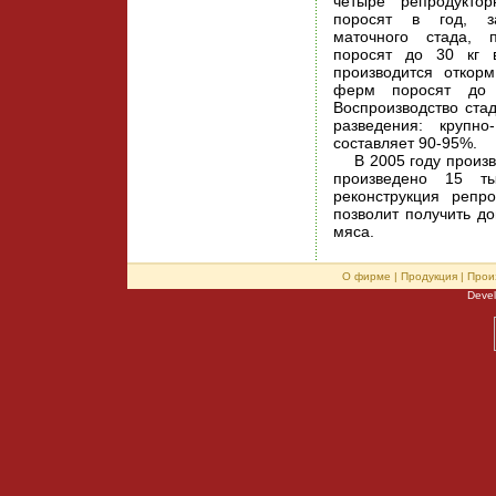
четыре репродукто
поросят в год, за
маточного стада, 
поросят до 30 кг 
производится откор
ферм поросят до в
Воспроизводство ста
разведения: крупно
составляет 90-95%.
В 2005 году произве
произведено 15 т
реконструкция репр
позволит получить до
мяса.
О фирме
|
Продукция
|
Прои
Deve