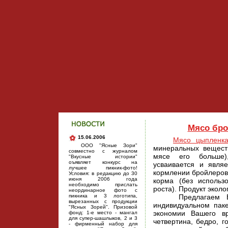
Мясо бро
15.06.2006
Мясо цыпленк
ООО "Ясные Зори"
минеральных вещест
совместно с журналом
мясе его больше
"Вкусные истории"
оъявляет конкурс на
усваивается и явля
лучшее пикник-фото!
кормлении бройлеров
Условия: в редакцию до 30
июня 2006 года
корма (без использ
необходимо прислать
роста). Продукт эко
неординарное фото с
пикника и 3 логотипа,
Предлагаем 
вырезанных с продукции
индивидуальном паке
"Ясных Зорей". Призовой
экономии Вашего вр
фонд: 1-е место - мангал
для супер-шашлыков, 2 и 3
четвертина, бедро, г
- фирменный набор для