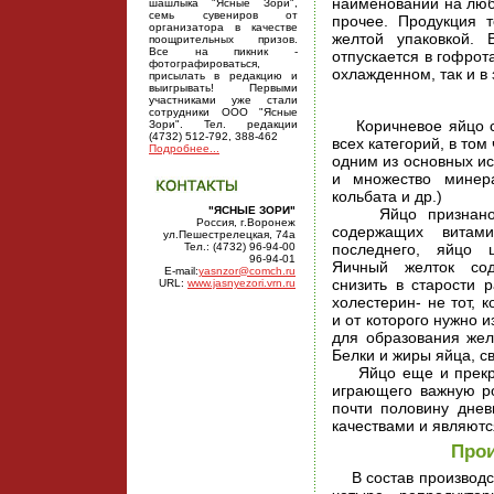
наименований на любо
шашлыка "Ясные Зори",
семь сувениров от
прочее. Продукция 
организатора в качестве
желтой упаковкой.
поощрительных призов.
Все на пикник -
отпускается в гофрота
фотографироваться,
охлажденном, так и в
присылать в редакцию и
выигрывать! Первыми
участниками уже стали
сотрудники ООО "Ясные
Коричневое яйцо с к
Зори". Тел. редакции
(4732) 512-792, 388-462
всех категорий, в то
Подробнее...
одним из основных ис
и множество минера
кольбата и др.)
"ЯСНЫЕ ЗОРИ"
Яйцо признано од
Россия, г.Воронеж
содержащих вита
ул.Пешестрелецкая, 74а
Тел.: (4732) 96-94-00
последнего, яйцо 
96-94-01
Яичный желток сод
E-mail:
yasnzor@comch.ru
снизить в старости р
URL:
www.jasnyezori.vrn.ru
холестерин- не тот, 
и от которого нужно 
для образования жел
Белки и жиры яйца, с
Яйцо еще и прекрас
играющего важную ро
почти половину дне
качествами и являютс
Прои
В состав производст