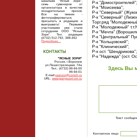
шашлыка "Ясные Зори",
Р-к "Домостроителей"
семь сувениров от
Р-к "Моисеева";
организатора в качестве
поощрительных призов.
Р-к "Северный" (Жуков
Все на пикник -
Р-к "Северный" (Лизюк
фотографироваться,
присылать в редакцию и
Торг.ряд "Молодежный
выигрывать! Первыми
Р-к "Молодежный" т.т.
участниками уже стали
сотрудники ООО "Ясные
Р-к "Мечта" (Ворошило
Зори". Тел. редакции
Р-к "Центральный" Пуш
(4732) 512-792, 388-462
Р-к "Кольцовский";
Подробнее...
Р-к "Клинический";
Р-к ост. "Шендрикова";
Р-к "Надежда" (ост. О
"ЯСНЫЕ ЗОРИ"
Россия, г.Воронеж
ул.Пешестрелецкая, 74а
Здесь Вы м
Тел.: (4732) 96-94-00
96-94-01
E-mail:
yasnzor@comch.ru
URL:
www.jasnyezori.vrn.ru
Текст сообще
Контактное лицо: