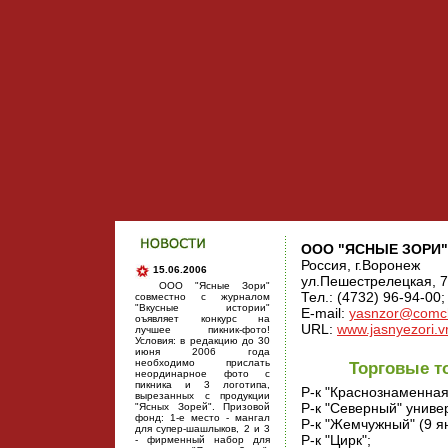
ООО "ЯСНЫЕ ЗОРИ"
Россия, г.Воронеж
15.06.2006
ул.Пешестрелецкая, 
ООО "Ясные Зори"
Тел.: (4732) 96-94-00;
совместно с журналом
"Вкусные истории"
E-mail:
yasnzor@comc
оъявляет конкурс на
URL:
www.jasnyezori.v
лучшее пикник-фото!
Условия: в редакцию до 30
июня 2006 года
необходимо прислать
Торговые т
неординарное фото с
пикника и 3 логотипа,
Р-к "Краснознаменная
вырезанных с продукции
Р-к "Северный" униве
"Ясных Зорей". Призовой
фонд: 1-е место - мангал
Р-к "Жемчужный" (9 я
для супер-шашлыков, 2 и 3
Р-к "Цирк";
- фирменный набор для